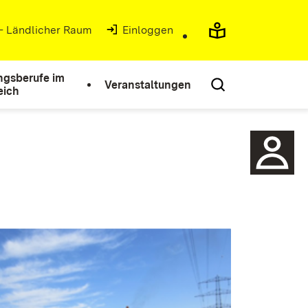
 - Ländlicher Raum
(Öffnet in neuem Fenster)
Einloggen
ngsberufe im
Veranstaltungen
eich