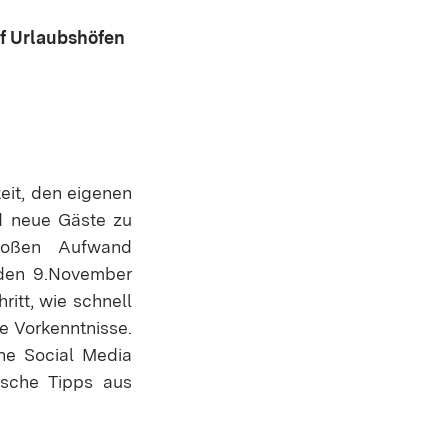
uf Urlaubshöfen
eit, den eigenen
nd neue Gäste zu
roßen Aufwand
 den 9.November
ritt, wie schnell
e Vorkenntnisse.
che Social Media
tische Tipps aus