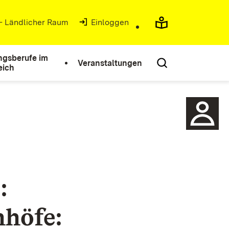
 - Ländlicher Raum
(Öffnet in neuem Fenster)
Einloggen
ngsberufe im
Veranstaltungen
eich
:
nhöfe: