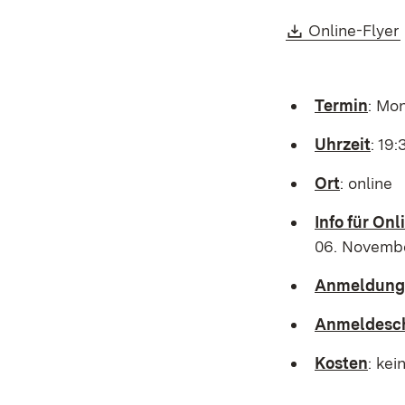
Download:
Online-Flyer
Termin
: Mo
Uhrzeit
: 19:
Ort
: online
Info für On
06. Novemb
Anmeldung
Anmeldesc
Kosten
: kei