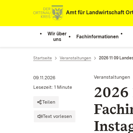
Zum Inhalt springen
Amt für Landwirtschaft Or
Wir über
Fachinformationen
uns
Startseite
Veranstaltungen
2026 11 09 Lande
Veranstaltungen
09.11.2026
2026 
Lesezeit: 1 Minute
Teilen
Fachi
Text vorlesen
Insta