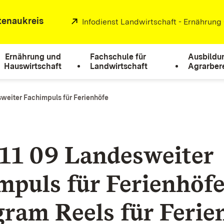
tenaukreis
Extern:
Infodienst Landwirtschaft - Ernährung
Ernährung und
Fachschule für
Ausbildu
Hauswirtschaft
Landwirtschaft
Agrarber
sweiter Fachimpuls für Ferienhöfe
11 09 Landesweiter
mpuls für Ferienhöfe
gram Reels für Ferie