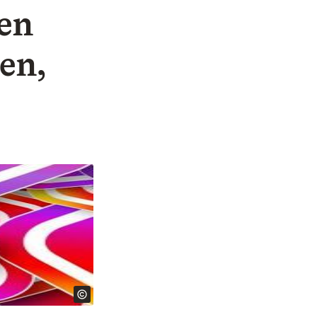
len
en,