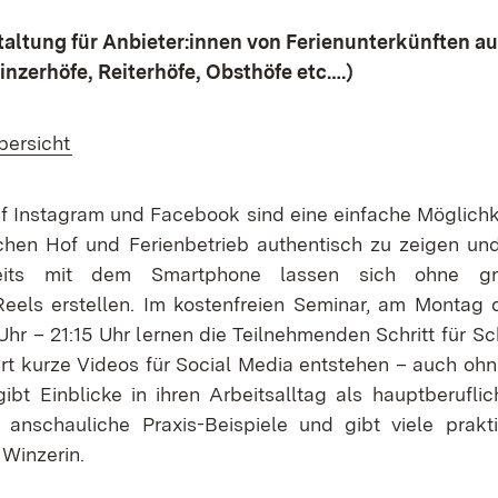
taltung für
Anbieter:innen von Ferienunterkünften a
nzerhöfe, Reiterhöfe, Obsthöfe etc….)
bersicht
f Instagram und Facebook sind eine einfache Möglichk
ichen Hof und Ferienbetrieb authentisch zu zeigen u
ereits mit dem Smartphone lassen sich ohne g
eels erstellen. Im kostenfreien Seminar, am Montag
hr – 21:15 Uhr lernen die Teilnehmenden Schritt für Sch
rt kurze Videos für Social Media entstehen – auch ohn
gibt Einblicke in ihren Arbeitsalltag als hauptberufli
t anschauliche Praxis-Beispiele und gibt viele prak
 Winzerin.