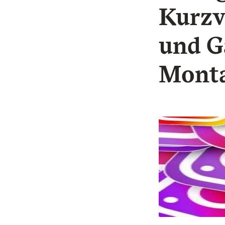
Kurzv
und G
Monta